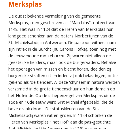
Merksplas 
De oudst bekende vermelding van de gemeente 
Merksplas, toen geschreven als "Marcblas", dateert van 
1148. Het was in 1124 dat de Heren van Merksplas hun 
landgoed schonken aan de paters Norbertijnen van de 
St.-Michielsabdij in Antwerpen. De pastoor-witheer nam 
zijn intrek in de Burcht (nu Carons Hofke), toen nog met 
de eeuwenoude motteburcht. Zij waren niet alleen de 
geestelijke herders, maar ook de burgervaders. Behalve 
het opdragen van missen en biecht horen, deelden zij 
burgerlijke straffen uit en inden zij ook belastingen, beter 
gekend als 'de tienden'. Al deze 'chynsen' in natura werden 
verzameld in de grote tiendenschuur op hun domein op 
het Hofeinde. Op de schepenzegel van Merksplas uit de 
15de en 16de eeuw werd Sint Michiel afgebeeld, die de 
boze draak doodt. De statuskleuren van de St.-
Michielsabdij waren wit en groen. In 1124 schonken de 
Heren van Merksplas " het Hof" aan de pas
-
gestichte 
Sint-Michielsabdij in Antwerpen. In 1251 was er een 